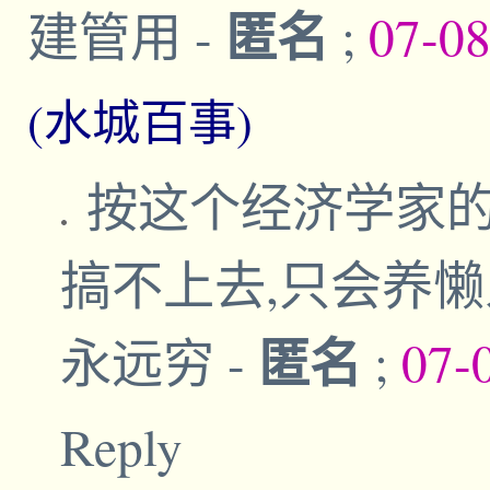
匿名
建管用
-
;
07-0
(水城百事)
按这个经济学家的
搞不上去,只会养
匿名
永远穷
-
;
07-
Reply