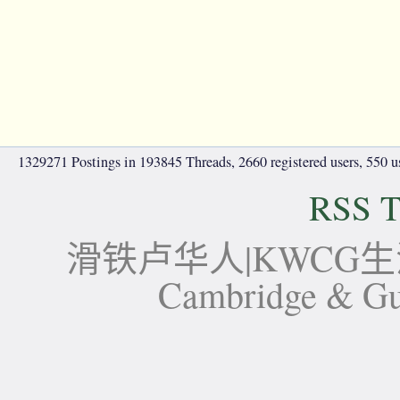
1329271 Postings in 193845 Threads, 2660 registered users, 550 use
RSS T
滑铁卢华人|KWCG生活论坛-
Cambridge 