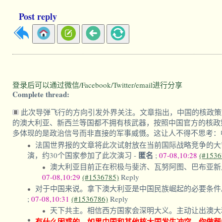
Post reply
登录后可以通过微信/Facebook/Twitter/email进行分享
Complete thread:
此次导弹飞行的方向引发外界关注。文章指出，中国的核政策
的澳大利亚、新西兰等国都不拥有核武器，按照中国官方的核政
多体现的是政治信号而非直接的军事威慑。这让人不得不思考：
法国世界报的文章将此次试射放在当前国际战略竞争的大背景
匿名
演，约30个国家参加了此次演习
-
;
07-08,10:28
(#1536
澳大利亚目前正在积极与斐济、瓦努阿图、巴布亚新
07-08,10:29
(#1536785)
Reply
对于中国来说。拿下澳大利亚是中国民族崛起的必要条件
;
07-08,10:31
(#1536786)
Reply
天下共主。相信西方国家会深明大义。主动让出澳大
有什么困惑的，如果中国和其他核大国发生冲突，你做帮