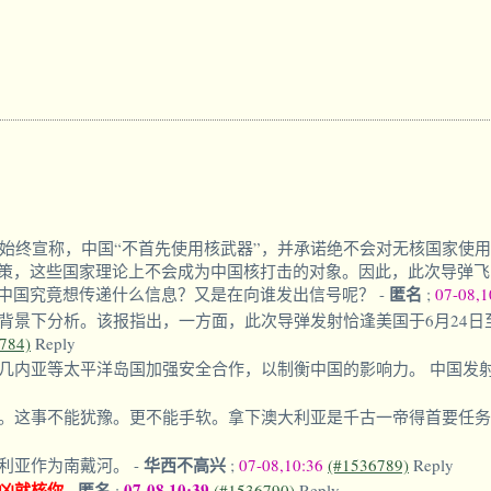
始终宣称，中国“不首先使用核武器”，并承诺绝不会对无核国家使
策，这些国家理论上不会成为中国核打击的对象。因此，此次导弹飞
匿名
中国究竟想传递什么信息？又是在向谁发出信号呢？
-
;
07-08,
下分析。该报指出，一方面，此次导弹发射恰逢美国于6月24日至7月
784)
Reply
几内亚等太平洋岛国加强安全合作，以制衡中国的影响力。 中国发
。这事不能犹豫。更不能手软。拿下澳大利亚是千古一帝得首要任
华西不高兴
利亚作为南戴河。
-
;
07-08,10:36
(#1536789)
Reply
凶就核你
匿名
07-08,10:39
-
;
(#1536790)
Reply