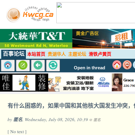
百事论坛
本站首页
贵湖华人
主题论坛
滑铁卢黄页
Open in thread
有什么困惑的，如果中国和其他核大国发生冲突，
by
匿名
, Wednesday, July 08, 2026, 10:39
@ 匿名
[ No text ]