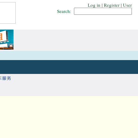
Log in
|
Register
|
User
Search: