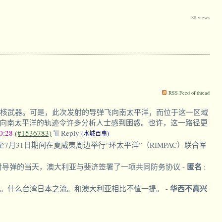
88 views
RSS Feed of thread
用核武器。可是，此次发射的导弹飞向南太平洋，而位于这一区域
向南太平洋的轨迹令许多分析人士感到困惑。也许，这一路径更
10:28
(#1536783)
Reply
(水城百事)
31日期间在夏威夷周边举行“环太平洋”（RIMPAC）联合军
匿名
射导弹的当天，澳大利亚与斐济签署了一项共同防务协议
-
;
华西不高兴
务。什么台湾日本之流。和澳大利亚相比不值一提。
-