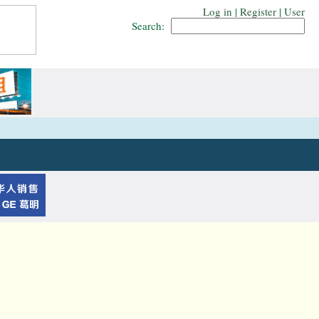
Log in
|
Register
|
User
Search: