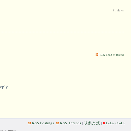
81 views
RSS Feed of thread
eply
RSS Postings
RSS Threads
|
联系方式
|
Delete Cookie