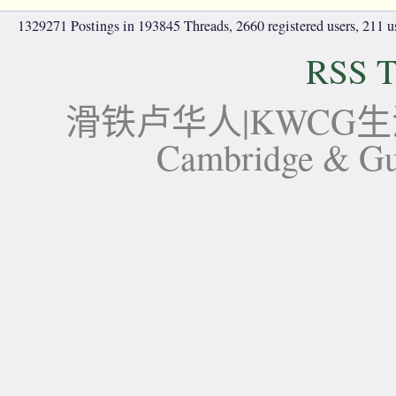
1329271 Postings in 193845 Threads, 2660 registered users, 211 use
RSS T
滑铁卢华人|KWCG生活论坛-
Cambridge 