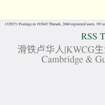
1329271 Postings in 193845 Threads, 2660 registered users, 393 use
RSS T
滑铁卢华人|KWCG生活论坛-
Cambridge 