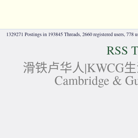
1329271 Postings in 193845 Threads, 2660 registered users, 778 use
RSS T
滑铁卢华人|KWCG生活论坛-
Cambridge 