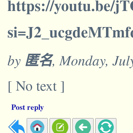
https://youtu.be/
si=J2_ucgdeMTm
by
匿名
, Monday, Jul
[ No text ]
Post reply