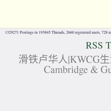
1329271 Postings in 193845 Threads, 2660 registered users, 728 use
RSS T
滑铁卢华人|KWCG生活论坛-
Cambridge 