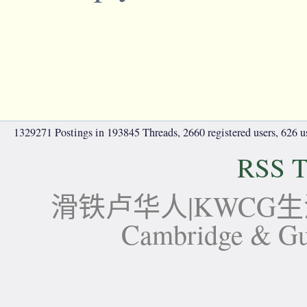
1329271 Postings in 193845 Threads, 2660 registered users, 626 use
RSS T
滑铁卢华人|KWCG生活论坛-
Cambridge 