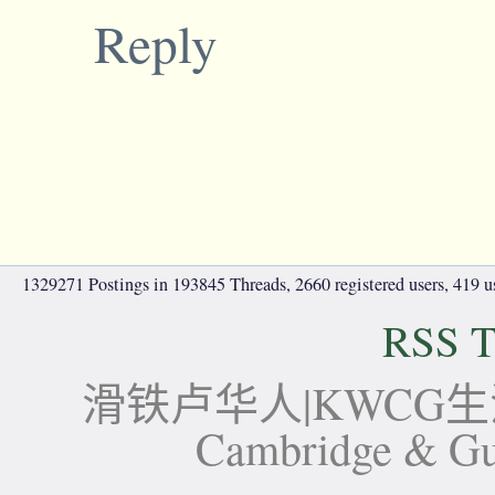
Reply
1329271 Postings in 193845 Threads, 2660 registered users, 419 use
RSS T
滑铁卢华人|KWCG生活论坛-
Cambridge 