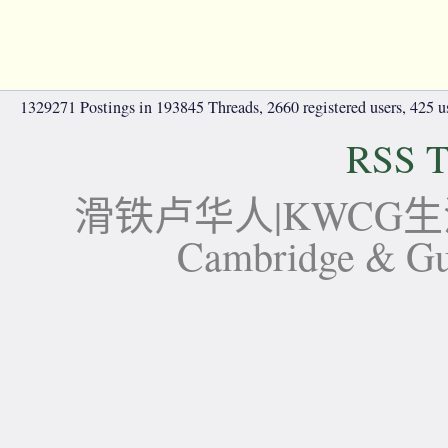
1329271 Postings in 193845 Threads, 2660 registered users, 425 use
RSS T
滑铁卢华人|KWCG生活论坛-
Cambridge 