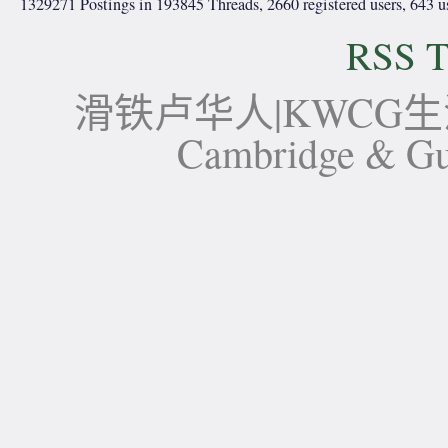
1329271 Postings in 193845 Threads, 2660 registered users, 643 use
RSS T
滑铁卢华人|KWCG生活论坛-
Cambridge 