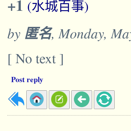
+1
(水城百事)
by
匿名
, Monday, Ma
[ No text ]
Post reply