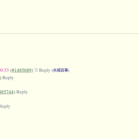
10:33
(#1485689)
Reply
(水城百事)
)
Reply
485744)
Reply
Reply