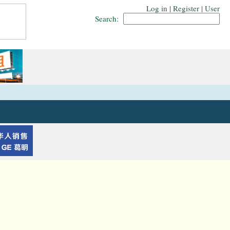
Log in
|
Register
|
User
Search: