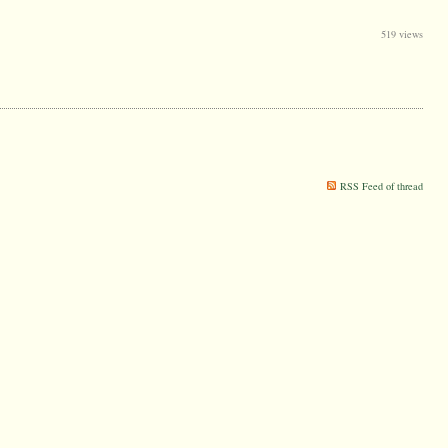
519 views
RSS Feed of thread