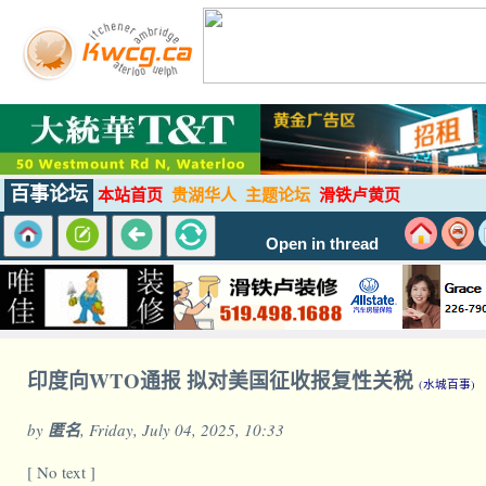
百事论坛
本站首页
贵湖华人
主题论坛
滑铁卢黄页
Open in thread
印度向WTO通报 拟对美国征收报复性关税
(水城百事)
by
匿名
, Friday, July 04, 2025, 10:33
[ No text ]