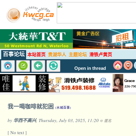
百事论坛
本站首页
贵湖华人
主题论坛
滑铁卢黄页
Open in thread
我一喝咖啡就犯困
(水城百事)
by
华西不高兴
, Thursday, July 03, 2025, 11:20
@ 匿名
[ No text ]