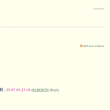
670 views
RSS Feed of thread
笑料
;
25-07-03,23:18
(#1485679)
Reply