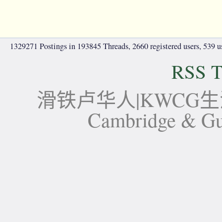
1329271 Postings in 193845 Threads, 2660 registered users, 539 use
RSS T
滑铁卢华人|KWCG生活论坛-
Cambridge 