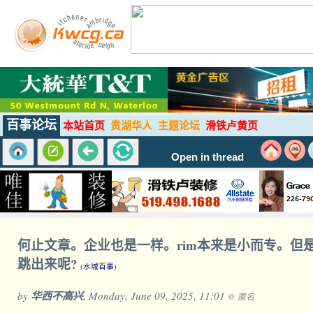
百事论坛
本站首页
贵湖华人
主题论坛
滑铁卢黄页
Open in thread
何止文章。企业也是一样。rim本来是小而专。
跳出来呢?
(水城百事)
by
华西不高兴
, Monday, June 09, 2025, 11:01
@ 匿名