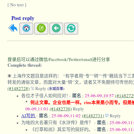
[ No text ]
Post reply
登录后可以通过微信/Facebook/Twitter/email进行分享
Complete thread:
上海作文题目是这样的： “有学者用“专”“转”“传”概括当
转发的通俗文章，而面对大量“转”文，读者又不免期待可传世的文
(#1482728)
Reply
(水城百事)
匿名
各位才子佳人如何应对?
-
;
25-06-09,10:57
(#148272
何止文章。企业也是一样。rim本来是小而专。但
06-09,11:01
(#1482730)
Reply
匿名
AI写的
-
;
25-06-09,11:02
(#1482731)
Reply
匿名
为啥四大名著只有《水浒传》是传？
-
;
25-06-09,11
匿名
《灯草和尚》其实写的挺好的。
-
;
25-06-09,11