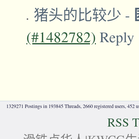
猪头的比较少
-
(#1482782)
Reply
1329271 Postings in 193845 Threads, 2660 registered users, 452 use
RSS T