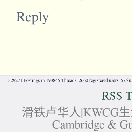
Reply
1329271 Postings in 193845 Threads, 2660 registered users, 575 use
RSS T
滑铁卢华人|KWCG生活论坛-
Cambridge 