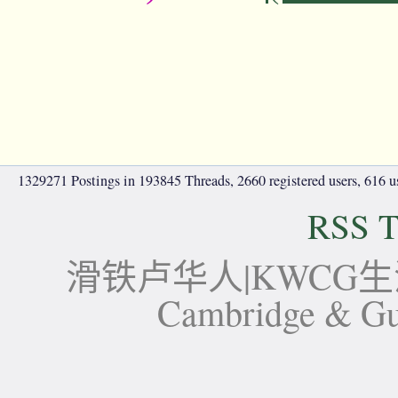
1329271 Postings in 193845 Threads, 2660 registered users, 616 use
RSS T
滑铁卢华人|KWCG生活论坛-
Cambridge 