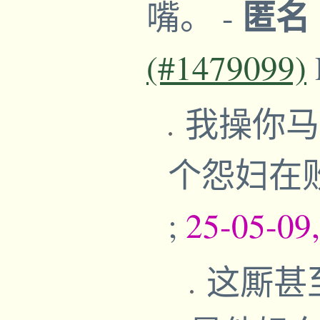
匿名
嘴。
-
(#1479099)
我操你马
个怨妇在
;
25-05-09
这厮甚