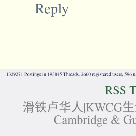
Reply
1329271 Postings in 193845 Threads, 2660 registered users, 596 use
RSS T
滑铁卢华人|KWCG生活论坛-
Cambridge 