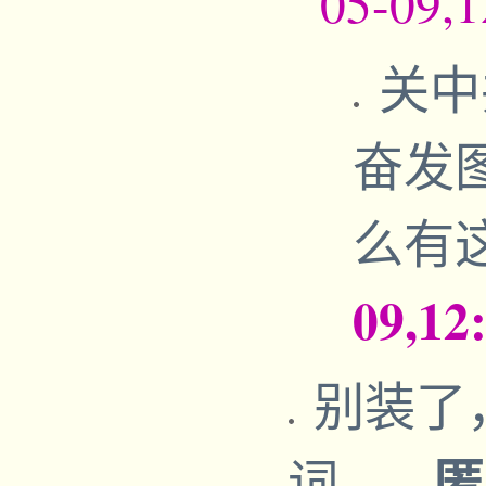
05-09,
关中
奋发
么有
09,12
别装了
词。
-