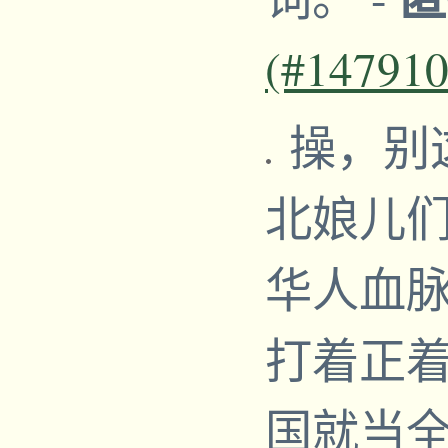
(#147910
操，别
北娘儿
华人血
打着正
国就当