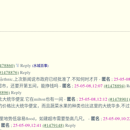
478860)
Reply
(水城百事)
#1478876)
Reply
匿名
ethnic,上次新闻说市政府已经批准了.不知何时才开
-
;
25-05-0
匿名
超市，还要开第五间，能挣钱吗
-
;
25-05-08,12:07
(#1478894)
R
8896)
Reply
匿名
大统华便宜.它在milton也有一间
-
;
25-05-08,12:12
(#1478901)
anic的价格比大统华便宜，而且蔬菜水果的种类也比这里的大统华多,
匿名
地势低容易flood，如建超市需要垫高几尺。
-
;
25-05-09,10:
匿名
-
;
25-05-09,12:41
(#1479148)
Reply