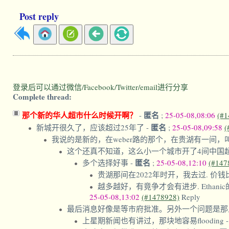
Post reply
登录后可以通过微信/Facebook/Twitter/email进行分享
Complete thread:
那个新的华人超市什么时候开啊？
匿名
-
;
25-05-08,08:06
(#1
匿名
新城开很久了，应该超过25年了
-
;
25-05-08,09:58
(
我说的是新的，在weber路的那个，在贵湖有一间，叫
这个还真不知道，这么小一个城市开了4间中国
匿名
多个选择好事
-
;
25-05-08,12:10
(#147
贵湖那间在2022年时开，我去过. 价钱比
越多越好，有竟争才会有进步. Eth
25-05-08,13:02
(#1478928)
Reply
最后消息好像是等市府批准。另外一个问题是那里
上星期新闻也有讲过，那块地容易flooding