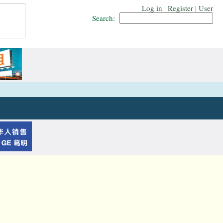
Log in
|
Register
|
User
Search: