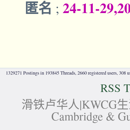
匿名
24-11-29,2
;
1329271 Postings in 193845 Threads, 2660 registered users, 308 use
RSS T
滑铁卢华人|KWCG生活论坛-
Cambridge 