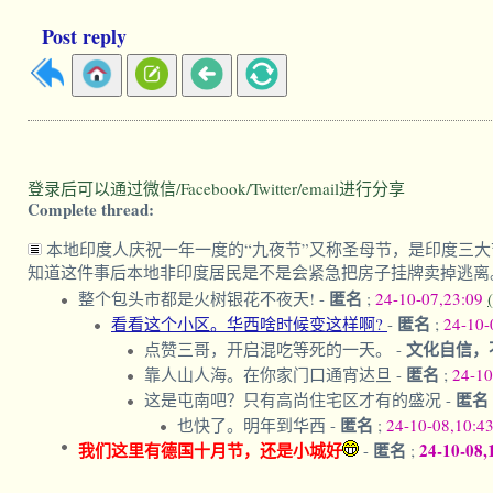
Post reply
登录后可以通过微信/Facebook/Twitter/email进行分享
Complete thread:
本地印度人庆祝一年一度的“九夜节”又称圣母节，是印度三大节
知道这件事后本地非印度居民是不是会紧急把房子挂牌卖掉逃离。‍‍‍‍‍‍‍
匿名
整个包头市都是火树银花不夜天!
-
;
24-10-07,23:09
匿名
看看这个小区。华西啥时候变这样啊?
-
;
24-10-
文化自信，
点赞三哥，开启混吃等死的一天。
-
匿名
靠人山人海。在你家门口通宵达旦
-
;
24-10
匿名
这是屯南吧？只有高尚住宅区才有的盛况
-
匿名
也快了。明年到华西
-
;
24-10-08,10:4
我们这里有德国十月节，还是小城好
匿名
24-10-08,
-
;