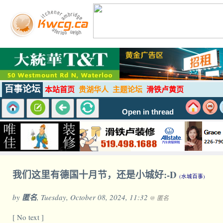
百事论坛
本站首页
贵湖华人
主题论坛
滑铁卢黄页
Open in thread
我们这里有德国十月节，还是小城好:-D
(水城百事)
by
匿名
, Tuesday, October 08, 2024, 11:32
@ 匿名
[ No text ]