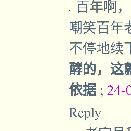
百年啊，
嘲笑百年
不停地续
酵的，这
依据
;
24-
Reply