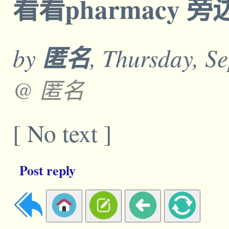
看看pharmacy 
by
匿名
, Thursday, S
@ 匿名
[ No text ]
Post reply