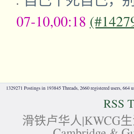
07-10,00:18
(#1427
1329271 Postings in 193845 Threads, 2660 registered users, 664 use
RSS T
滑铁卢华人|KWCG生活论坛-
Cambridge 