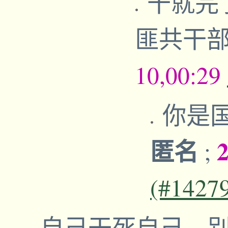
干就完
匪共干
10,00:29
你是
匿名
2
;
(#1427
自己干死自己，