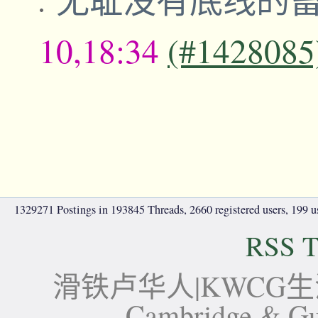
10,18:34
(#1428085
1329271 Postings in 193845 Threads, 2660 registered users, 199 use
RSS T
滑铁卢华人|KWCG生活论坛-
Cambridge 