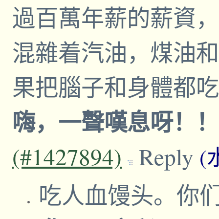
過百萬年薪的薪資，
混雜着汽油，煤油和
果把腦子和身體都
嗨，一聲嘆息呀！
(#1427894)
Reply
(
吃人血馒头。你们