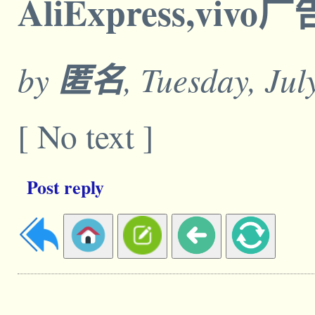
AliExpress,vi
by
匿名
, Tuesday, Jul
[ No text ]
Post reply