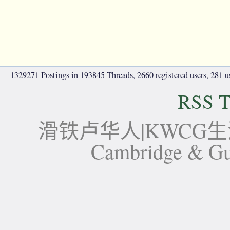
1329271 Postings in 193845 Threads, 2660 registered users, 281 use
RSS T
滑铁卢华人|KWCG生活论坛-
Cambridge 