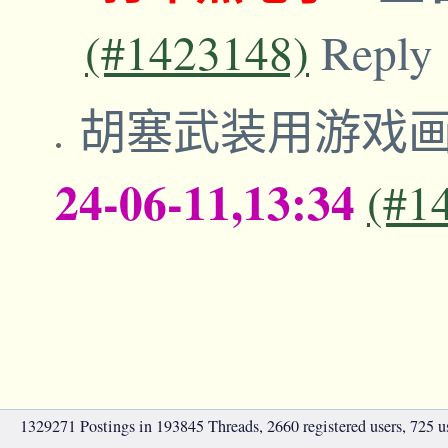
(#1423148)
Reply
胡塞武装用游戏
24-06-11,13:34
(#1
1329271 Postings in 193845 Threads, 2660 registered users, 725 use