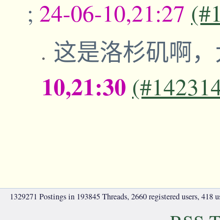
;
24-06-10,21:27
(#
这是洛杉矶啊，
10,21:30
(#14231
1329271 Postings in 193845 Threads, 2660 registered users, 418 use