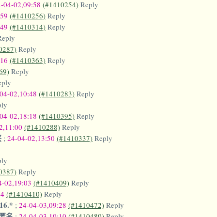
4-04-02,09:58
(#1410254)
Reply
:59
(#1410256)
Reply
:49
(#1410314)
Reply
Reply
0287)
Reply
:16
(#1410363)
Reply
69)
Reply
eply
04-02,10:48
(#1410283)
Reply
ply
04-02,18:18
(#1410395)
Reply
2,11:00
(#1410288)
Reply
兴
;
24-04-02,13:50
(#1410337)
Reply
ply
0387)
Reply
4-02,19:03
(#1410409)
Reply
04
(#1410410)
Reply
16.*
;
24-04-03,09:28
(#1410472)
Reply
匿名
;
24-04-03,10:10
(#1410480)
Reply