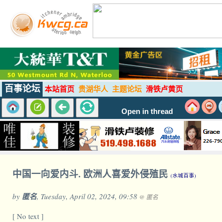
百事论坛
本站首页
贵湖华人
主题论坛
滑铁卢黄页
Open in thread
中国一向爱内斗. 欧洲人喜爱外侵殖民
(水城百事)
by
匿名
, Tuesday, April 02, 2024, 09:58
@ 匿名
[ No text ]