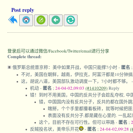
Post reply
登录后可以通过微信/Facebook/Twitter/email进行分享
Complete thread:
匿名
俄罗斯总统普京称：美中如果开战，中国只能撑7小时
-
不对，美国在朝鲜，越南，伊拉克，阿富汗都是10分钟
这，胡说八道，美国部队激动调度一下，7小时都不够。
匿名
机动
-
;
24-04-02,09:03
(#1410209)
Reply
错！到时不用美国，中国的反共分子会趁乱夺权, 中
错，中国国内没有反共分子，反共的都在国外跳
瞎掰，个个手里都攥着板砖，就等时候把匪
表面没有反共分子,都是藏在心里的. 一乱起
匿名
这个，目前不存在可行性。但可以带路
-
;
匿名
反贼投名状，美帝乐开花
-
;
24-04-02,09:28
(