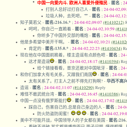
中国一向爱内斗. 欧洲人喜爱外侵殖民
匿名
-
;
2
匿名
打别人总好过打自己人
-
;
24-04-02,09
匿名
垃圾人种，去死吧，艹
-
;
24-04-02,12
匿名:216.16.*
知子莫若父
-
;
24-04-02,09:07
(#1410212)
匿名
呵呵，你自己一直跪着
-
;
24-04-02,10:59
(#141
匿名
你听多了中国外交部的嘴炮
-
;
24-04-02,15
匿名
他是多希望中美开干啊。
-
;
24-04-02,10:21
(#14102
匿名:135.0.*
肯定的
-
;
24-04-02,22:23
(#1410434)
R
匿名
现在他在中国面前跪着，楼主造谣有点颜色吧
-
;
24-
匿名
这才是造谣
-
;
24-04-02,18:17
(#1410394)
Re
匿名
给个链接看看，普京还敢对中国呲牙
-
;
24-
匿名
和你们加拿大有毛关系，又蹭我们南国
-
;
24-04-0
华西不高
太有关系了。打主人之前不得先打狗啊?
-
匿名
造谣
-
;
24-04-02,11:07
(#1410290)
Reply
匿名
难怪不敢武统台湾
-
;
24-04-02,16:45
(#1410386)
Re
匿名
中国一点没有俄罗斯能打
-
;
24-04-02,17:02
(#141
匿名
踩自己，伤害自己的,总是自己身边的人
-
;
24-0
匿名
防火防盗防闺蜜！
-
;
24-04-02,19:
匿名:216.
美中不可能开战，中国领导人的子女都在美国
-
看破不说破,其实都是嘴炮而已,面子问题, 懂得都懂
-