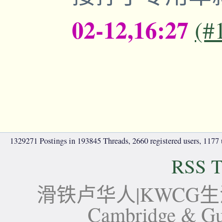
02-12,16:27
(#
1329271 Postings in 193845 Threads, 2660 registered users, 1177 u
RSS T
滑铁卢华人|KWCG生活论坛-
Cambridge 