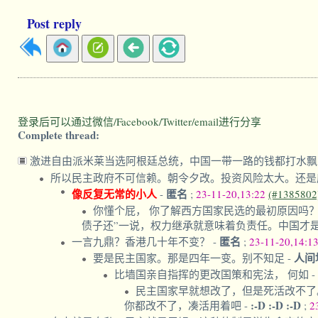
Post reply
登录后可以通过微信/Facebook/Twitter/email进行分享
Complete thread:
激进自由派米莱当选阿根廷总统，中国一带一路的钱都打水
所以民主政府不可信赖。朝令夕改。投资风险太大。还是
像反复无常的小人
匿名
-
;
23-11-20,13:22
(#1385802
你懂个屁， 你了解西方国家民选的最初原因吗？
债子还”一说，权力继承就意味着负责任。中国才
匿名
一言九鼎？香港几十年不变？
-
;
23-11-20,14:1
人间
要是民主国家。那是四年一变。别不知足
-
比墙国亲自指挥的更改国策和宪法， 何如
-
民主国家早就想改了，但是死活改不了
:-D :-D :-D
你都改不了，凑活用着吧
-
;
2