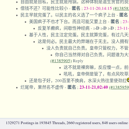
自由就是自私，民主就是甩锅，这种体制是滋生贪官的
匿名
借钱不还？可能性比较小
-
;
23-11-20,14:15
(#13858
匿名
民主早就完蛋了。以民主的名义选了一个疯子上台
-
匿名
美国疯子不也才下台。而且可能又要上台
-
;
23-
:-D :-D :-D
反复羊癫疯，间歇性神经病
-
;
23-11
基于人性，民主注定完蛋。民主就算完蛋，有过几天
这是何必。民主最大的弊端在于无主。没人拥有
没人负责就自己负责。皇帝只管权力，不管
你自己当然得对自己负责。问题谁为大
(#1385905)
Reply
这不就是裸奔嘛，反应慢一点，前
吼吼，皇帝倒是管了，有点风吹草
还是包子好，200百里不换肩，水深火热往里使劲扛
匿名
23-11-21,02:40
烂尾帝，果然名不虚传
-
;
(#1385959
1329271 Postings in 193845 Threads, 2660 registered users, 848 users online (