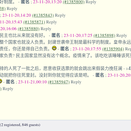
匿名
良好制度。
-
;
23-11-20,13:20
(#1385800)
Reply
38)
Reply
;
23-11-20,14:20
(#1385843)
Reply
11-20,15:43
(#1385871)
Reply
-20,16:06
(#1385880)
Reply
匿名
民主也比从来就没有好。
-
;
23-11-20,17:25
(#1385898)
Reply
整个国家也就没人负责。封建世袭帝王制是最科学的制度。皇帝永
匿名
责任，你还是得自己负责。
-
;
23-11-20,17:55
(#1385904)
Re
家负责? 民主国家显然没有这个概念。疫情来了。该吃吃该睡睡该死
:-
排的人死了一批之后，愿意收获选票的就会跳出来假装力挽狂澜
-
匿名
动就把你往死里封。没封到你就觉得应该是吧。
-
;
23-11-20,2
匿名
-
;
23-11-21,00:10
(#1385947)
Reply
)
Reply
2 registered, 846 guests)