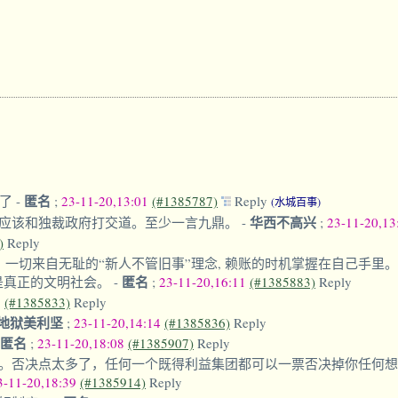
匿名
飘了
-
;
23-11-20,13:01
(#1385787)
Reply
(水城百事)
华西不高兴
应该和独裁政府打交道。至少一言九鼎。
-
;
23-11-20,1
)
Reply
 一切来自无耻的“新人不管旧事”理念, 赖账的时机掌握在自己手里
匿名
是真正的文明社会。
-
;
23-11-20,16:11
(#1385883)
Reply
3
(#1385833)
Reply
地狱美利坚
;
23-11-20,14:14
(#1385836)
Reply
匿名
;
23-11-20,18:08
(#1385907)
Reply
。否决点太多了，任何一个既得利益集团都可以一票否决掉你任何想
3-11-20,18:39
(#1385914)
Reply