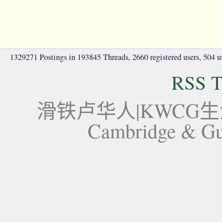
1329271 Postings in 193845 Threads, 2660 registered users, 504 use
RSS T
滑铁卢华人|KWCG生活论坛-
Cambridge 