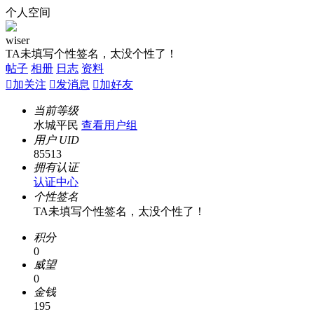
个人空间
wiser
TA未填写个性签名，太没个性了！
帖子
相册
日志
资料

加关注

发消息

加好友
当前等级
水城平民
查看用户组
用户 UID
85513
拥有认证
认证中心
个性签名
TA未填写个性签名，太没个性了！
积分
0
威望
0
金钱
195