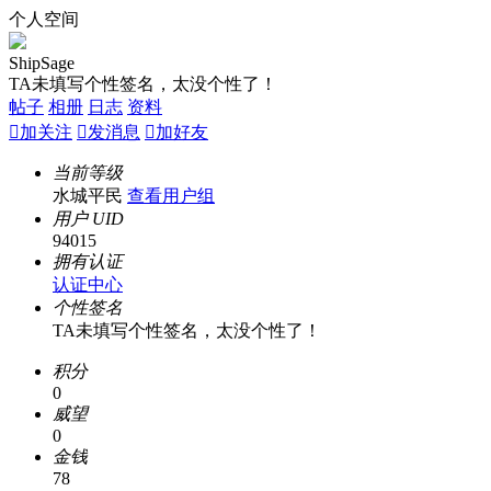
个人空间
ShipSage
TA未填写个性签名，太没个性了！
帖子
相册
日志
资料

加关注

发消息

加好友
当前等级
水城平民
查看用户组
用户 UID
94015
拥有认证
认证中心
个性签名
TA未填写个性签名，太没个性了！
积分
0
威望
0
金钱
78