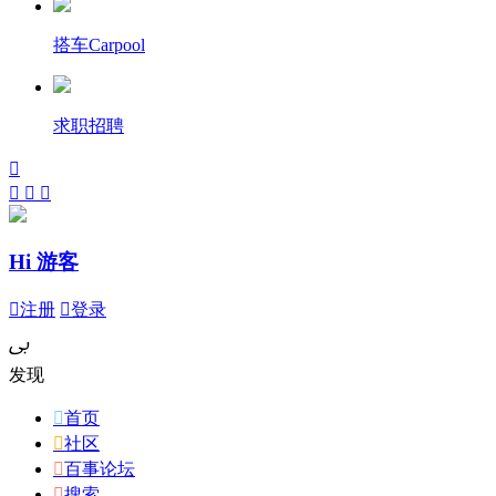
搭车Carpool
求职招聘




Hi 游客

注册

登录
ﰉ
发现

首页

社区

百事论坛

搜索