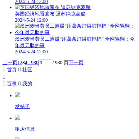
2024-5-24 12:00
英国经济地雷遍布 逼苏纳克豪赌
2024-5-24 12:00
澳洲麦当劳员工遭爆“用薯条灯烘脏拖把” 全网骂翻：今
年最无脑的事
2024-5-24 12:00
上一页
1
2
3
4
.. 980
/ 980 页
下一页

首页

社区


百事

我的
发帖子
租房信息