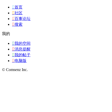

首页

社区

百事论坛

搜索
我的

我的空间

消息提醒

我的帖子

电脑版
© Comsenz Inc.