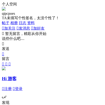
个人空间
qipcpoes
TA未填写个性签名，太没个性了！
帖子
相册
日志
资料

加关注

发消息

加好友

暂无留言，精彩从你开始
说些什么吧....

发送

留言



Hi 游客

注册

登录
ﰉ
发现