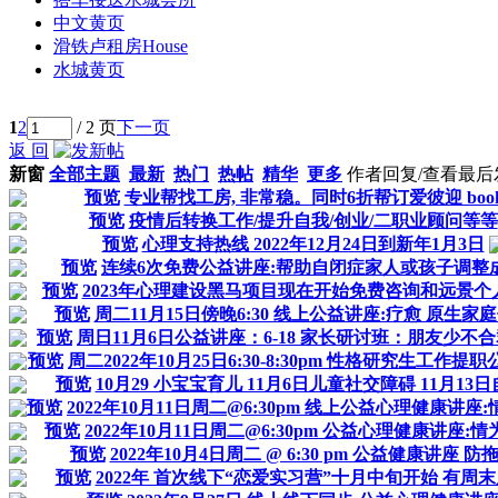
中文黄页
滑铁卢租房
House
水城黄页
1
2
/ 2 页
下一页
返 回
新窗
全部主题
最新
热门
热帖
精华
更多
作者
回复/查看
最后
预览
专业帮找工房, 非常稳。同时6折帮订爱彼迎 booki
预览
疫情后转换工作/提升自我/创业/二职业顾问等等
预览
心理支持热线 2022年12月24日到新年1月3日
预览
连续6次免费公益讲座:帮助自闭症家人或孩子调整
预览
2023年心理建设黑马项目现在开始免费咨询和远景个
预览
周二11月15日傍晚6:30 线上公益讲座:疗愈 原生家
预览
周日11月6日公益讲座：6-18 家长研讨班：朋友少不
预览
周二2022年10月25日6:30-8:30pm 性格研究生工作提
预览
10月29 小宝宝育儿 11月6日儿童社交障碍 11月13日自..
预览
2022年10月11日周二@6:30pm 线上公益心理健康讲座
预览
2022年10月11日周二@6:30pm 公益心理健康讲座:
预览
2022年10月4日周二 @ 6:30 pm 公益健康讲座 防
预览
2022年 首次线下“恋爱实习营”十月中旬开始 有周