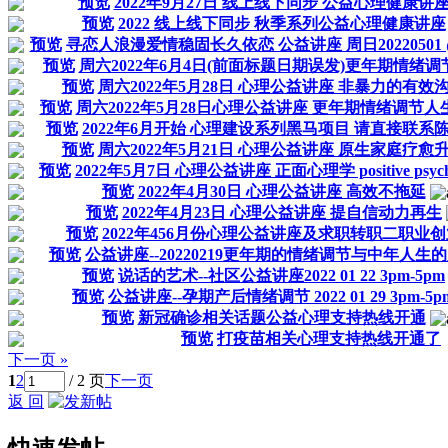
预览
2022年9月27日 线上线下同步 公益心理健康讲
预览
2022 线上线下同步 秋季系列公益心理健康讲座
预览
寻恋人浪漫爱情稳固长久依恋 公益讲座 周日20220501 
预览
周六2022年6月4日(前面标题日期误发)更年期情绪调节人
预览
周六2022年5月28日 心理公益讲座 非暴力的有效
预览
周六2022年5月28日心理公益讲座 更年期情绪调节人
预览
2022年6月开始 心理建设系列黑马项目 请直接联系
预览
周六2022年5月21日 心理公益讲座 原生家庭疗愈
预览
2022年5月7日 心理公益讲座 正面心理学 positive psych
预览
2022年4月30日 心理公益讲座 高效不拖延
预览
2022年4月23日 心理公益讲座 提自信动力再生
预览
2022年456月份心理公益讲座及求职转职二职业创
预览
公益讲座--20220219更年期的情绪调节与中年人生
预览
说话的艺术--社区公益讲座2022 01 22 3pm-5pm
预览
公益讲座--孕期产后情绪调节 2022 01 29 3pm-5p
预览
新冠确诊相关话题公益心理支持热线开通
预览
打疫苗相关心理支持热线开通了
下一页 »
1
2
/ 2 页
下一页
返 回