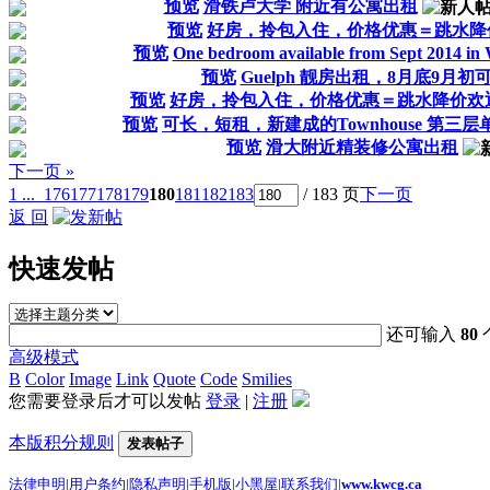
预览
滑铁卢大学 附近有公寓出租
预览
好房，拎包入住，价格优惠＝跳水降价欢
预览
One bedroom available from Sept 2014 in 
预览
Guelph 靓房出租，8月底9月初可
预览
好房，拎包入住，价格优惠＝跳水降价欢迎看
预览
可长，短租，新建成的Townhouse 第三层单
预览
滑大附近精装修公寓出租
下一页 »
1 ...
176
177
178
179
180
181
182
183
/ 183 页
下一页
返 回
快速发帖
还可输入
80
高级模式
B
Color
Image
Link
Quote
Code
Smilies
您需要登录后才可以发帖
登录
|
注册
本版积分规则
发表帖子
法律申明
|
用户条约
|
隐私声明
|
手机版
|
小黑屋
|
联系我们
|
www.kwcg.ca