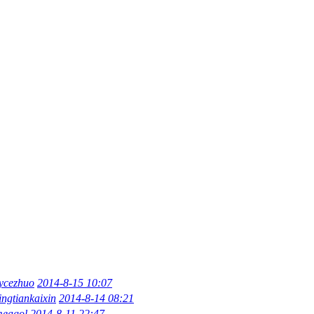
ycezhuo
2014-8-15 10:07
ngtiankaixin
2014-8-14 08:21
meagol
2014-8-11 22:47