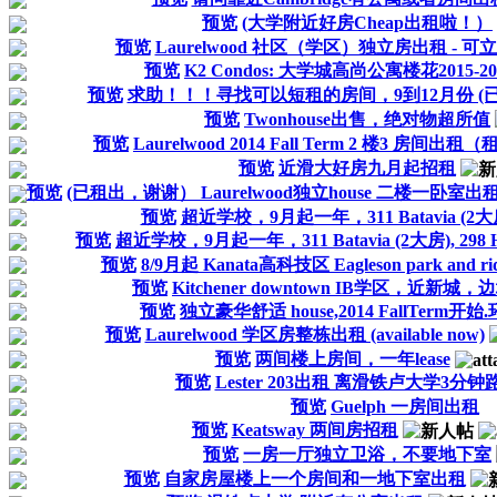
预览
(大学附近好房Cheap出租啦！）
预览
Laurelwood 社区（学区）独立房出租 - 
预览
K2 Condos: 大学城高尚公寓楼花2015-2
预览
求助！！！寻找可以短租的房间，9到12月份 (
预览
Twonhouse出售，绝对物超所值
预览
Laurelwood 2014 Fall Term 2 楼3 房间出
预览
近滑大好房九月起招租
预览
(已租出，谢谢） Laurelwood独立house 二楼一卧室出
预览
超近学校，9月起一年，311 Batavia (2大房), 2
预览
超近学校，9月起一年，311 Batavia (2大房), 298 Hem
预览
8/9月起 Kanata高科技区 Eagleson park and
预览
Kitchener downtown IB学区，近新城
预览
独立豪华舒适 house,2014 FallTerm开始
预览
Laurelwood 学区房整栋出租 (available now)
预览
两间楼上房间，一年lease
预览
Lester 203出租 离滑铁卢大学3分钟
预览
Guelph 一房间出租
预览
Keatsway 两间房招租
预览
一房一厅独立卫浴，不要地下室
预览
自家房屋楼上一个房间和一地下室出租