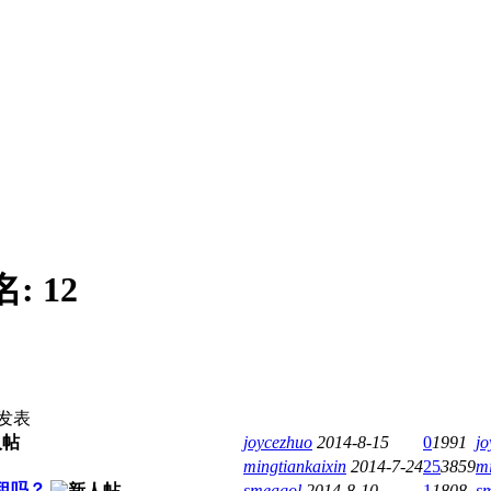
名:
12
发表
joycezhuo
2014-8-15
0
1991
jo
mingtiankaixin
2014-7-24
25
3859
mi
出租吗？
smeagol
2014-8-10
1
1808
s