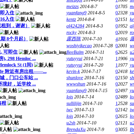
meizzs
2014-8-7
0
1705
me
可立即入住
yuanfang9
2014-8-5
0
2328
y
016入住
kentz
2014-8-4
0
2151
ke
已租到，谢谢）
ql424284
2014-8-3
0
1952
q
rocky
2014-8-3
0
2019
ro
租（租期 8个月起）
露西陈
2014-7-10
4
1916
woshiyikecao
2014-7-28
0
2001
w
租, 可即住
BeeBalm
2014-7-11
6
2625
u
98 Hemloc ...
yutuyyui
2014-7-21
1
1906
yu
lock St (1间)
yutuyyui
2014-7-20
1
1977
yu
 ride 附近有房出租——...
kevin-k
2014-7-17
0
2418
ke
，边城，门口公车站 ...
shunlove
2014-7-16
0
2150
sh
.环境好，近学校 ...
wwwshun
2014-7-16
0
2027
w
yuanfang9
2014-7-15
0
2497
y
lois
2014-7-14
0
2489
lo
路程
sullilijin
2014-7-10
1
2528
su
iwc
2014-7-13
0
2142
i
lois
2014-7-10
0
2615
lo
u2sh
2014-7-10
0
2121
u
BrendaXu
2014-7-9
0
3055
B