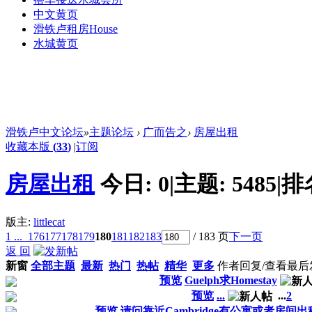
中文黄页
滑铁卢租房
House
水城黄页
滑铁卢中文论坛
»
主题论坛
›
广而告之
›
房屋出租
收藏本版
(
33
)
|
订阅
房屋出租
今日:
0
|
主题:
5485
|
排
版主:
littlecat
1 ...
176
177
178
179
180
181
182
183
/ 183 页
下一页
返 回
新窗
全部主题
最新
热门
热帖
精华
更多
作者
回复/查看
最后
预览
Guelph求Homestay
预览
...
...
2
预览
请问靠近Cambridge有公寓或者房间