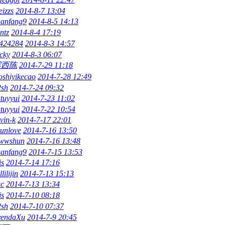
izzs
2014-8-7 13:04
uanfang9
2014-8-5 14:13
ntz
2014-8-4 17:19
l424284
2014-8-3 14:57
cky
2014-8-3 06:07
露西陈
2014-7-29 11:18
oshiyikecao
2014-7-28 12:49
2sh
2014-7-24 09:32
tuyyui
2014-7-23 11:02
tuyyui
2014-7-22 10:54
vin-k
2014-7-17 22:01
unlove
2014-7-16 13:50
wwshun
2014-7-16 13:48
uanfang9
2014-7-15 13:53
is
2014-7-14 17:16
llilijin
2014-7-13 15:13
wc
2014-7-13 13:34
is
2014-7-10 08:18
2sh
2014-7-10 07:37
rendaXu
2014-7-9 20:45