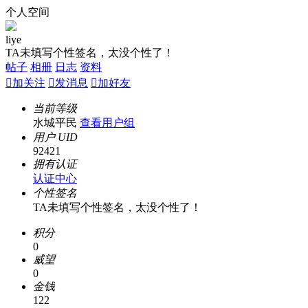
个人空间
liye
TA未填写个性签名，太没个性了！
帖子
相册
日志
资料

加关注

发消息

加好友
当前等级
水城平民
查看用户组
用户 UID
92421
拥有认证
认证中心
个性签名
TA未填写个性签名，太没个性了！
积分
0
威望
0
金钱
122