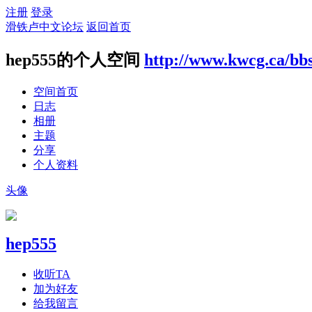
注册
登录
滑铁卢中文论坛
返回首页
hep555的个人空间
http://www.kwcg.ca/bb
空间首页
日志
相册
主题
分享
个人资料
头像
hep555
收听TA
加为好友
给我留言