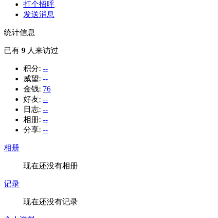
打个招呼
发送消息
统计信息
已有
9
人来访过
积分:
--
威望:
--
金钱:
76
好友:
--
日志:
--
相册:
--
分享:
--
相册
现在还没有相册
记录
现在还没有记录