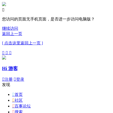

您访问的页面无手机页面，是否进一步访问电脑版？
继续访问
返回上一页
[ 点击这里返回上一页 ]



Hi 游客

注册

登录
发现

首页

社区

百事论坛

搜索