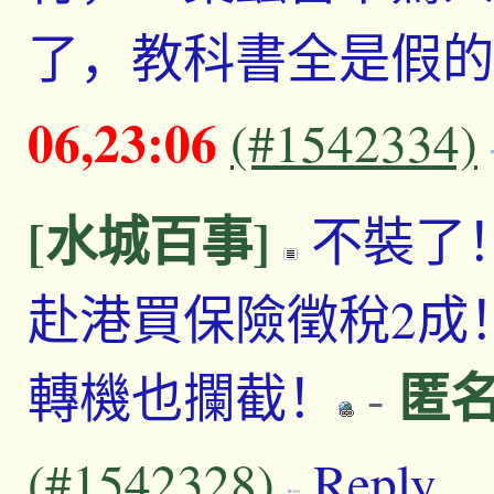
了，教科書全是假的
06,23:06
(#1542334)
[水城百事]
不裝了
赴港買保險徵稅2成
匿名:
轉機也攔截！
-
(#1542328)
Reply