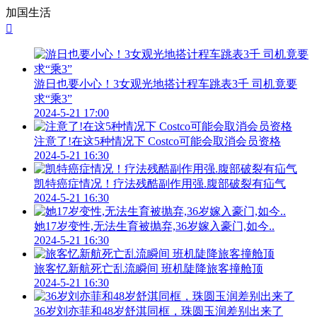
加国生活

游日也要小心！3女观光地搭计程车跳表3千 司机竟要
求“乘3”
2024-5-21 17:00
注意了!在这5种情况下 Costco可能会取消会员资格
2024-5-21 16:30
凯特癌症情况！疗法残酷副作用强.腹部破裂有疝气
2024-5-21 16:30
她17岁变性,无法生育被抛弃,36岁嫁入豪门,如今..
2024-5-21 16:30
旅客忆新航死亡乱流瞬间 班机陡降旅客撞舱顶
2024-5-21 16:30
36岁刘亦菲和48岁舒淇同框，珠圆玉润差别出来了