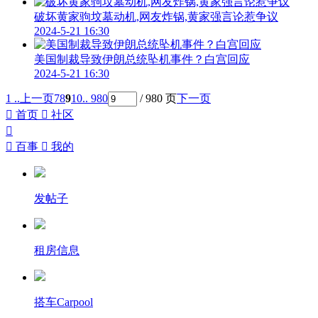
破坏黄家驹坟墓动机,网友炸锅,黄家强言论惹争议
2024-5-21 16:30
美国制裁导致伊朗总统坠机事件？白宫回应
2024-5-21 16:30
1 ..
上一页
7
8
9
10
.. 980
/ 980 页
下一页

首页

社区


百事

我的
发帖子
租房信息
搭车Carpool