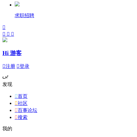
求职招聘




Hi 游客

注册

登录
ﰉ
发现

首页

社区

百事论坛

搜索
我的