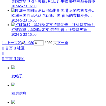
美国对华电动车关税8月1日起生效 哪些商品受影响
2024-5-23 16:00
欧洲三国同日承认巴勒斯坦国,背后的玄机竟是…
2024-5-23 16:00
打破沉默，黑利决定支持特朗普：拜登是灾难！
2024-5-23 16:00
1 ..
上一页
2
3
4
5
.. 980
/ 980 页
下一页

首页

社区


百事

我的
发帖子
租房信息