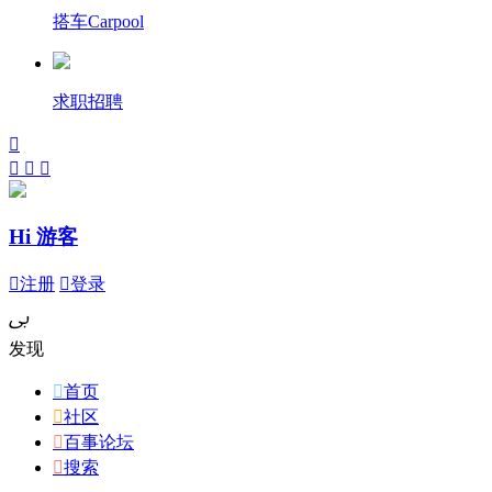
搭车Carpool
求职招聘




Hi 游客

注册

登录
ﰉ
发现

首页

社区

百事论坛

搜索