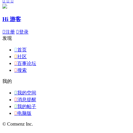



Hi 游客

注册

登录
发现

首页

社区

百事论坛

搜索
我的

我的空间

消息提醒

我的帖子

电脑版
© Comsenz Inc.