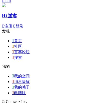



Hi 游客

注册

登录
发现

首页

社区

百事论坛

搜索
我的

我的空间

消息提醒

我的帖子

电脑版
© Comsenz Inc.