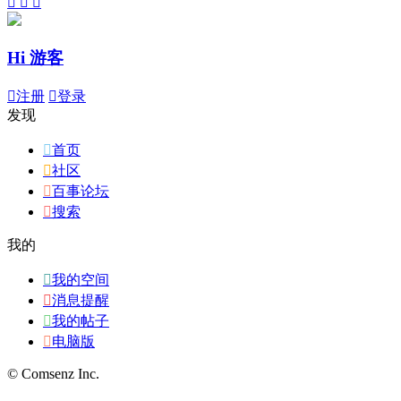



Hi 游客

注册

登录
发现

首页

社区

百事论坛

搜索
我的

我的空间

消息提醒

我的帖子

电脑版
© Comsenz Inc.