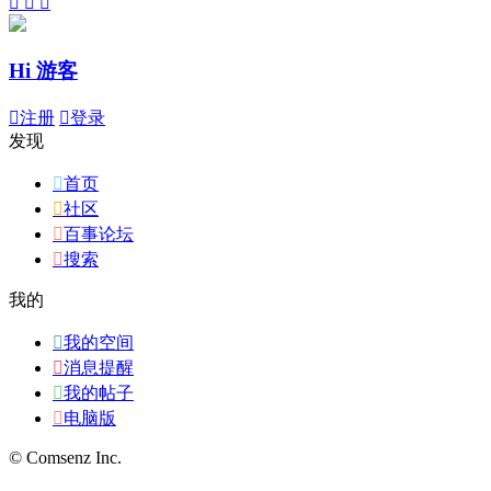



Hi 游客

注册

登录
发现

首页

社区

百事论坛

搜索
我的

我的空间

消息提醒

我的帖子

电脑版
© Comsenz Inc.